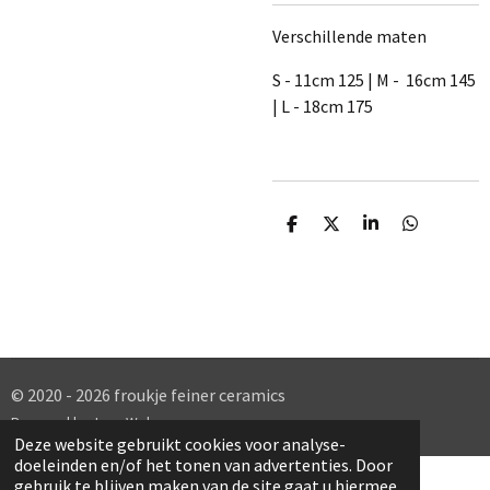
Verschillende maten
S - 11cm 125 | M - 16cm 145
| L - 18cm 175
D
D
S
D
e
e
h
e
l
e
a
l
e
l
r
e
n
e
n
© 2020 - 2026 froukje feiner ceramics
Powered by
JouwWeb
Deze website gebruikt cookies voor analyse-
doeleinden en/of het tonen van advertenties. Door
gebruik te blijven maken van de site gaat u hiermee