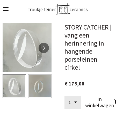
Ga
direct
naar
de
STORY CATCHER |
hoofdinhoud
vang een
herinnering in
hangende
porseleinen
cirkel
€ 175,00
In
winkelwagen