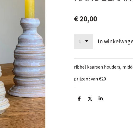
€ 20,00
In winkelwag
ribbel kaarsen houders, midd
prijzen : van €20
D
D
S
e
e
h
l
e
a
e
l
r
n
e